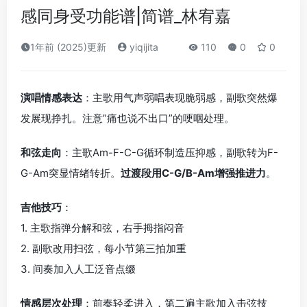
感同身受功能谱|简谱_林宥嘉
1年前 (2025)更新
yiqijita
110
0
0
演唱情感表达
：主歌用气声弱唱表现脆弱感，副歌突然爆
发展现挣扎。注意”痛也说不出口”的哽咽处理。
和弦走向
：主歌Am-F-C-G循环制造压抑感，副歌转为F-
G-Am突显情绪转折。
过渡段用C-G/B-Am增强推进力
。
吉他技巧
：
1. 主歌指弹分解和弦，右手拇指闷音
2. 副歌改用扫弦，每小节第三拍加重
3. 间奏加入人工泛音点缀
情感层次处理
：前奏轻柔进入，第二遍主歌加入击弦技