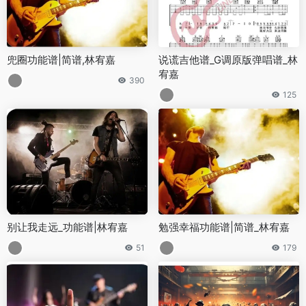
兜圈功能谱|简谱,林宥嘉
说谎吉他谱_G调原版弹唱谱_林
宥嘉
390
125
别让我走远_功能谱|林宥嘉
勉强幸福功能谱|简谱_林宥嘉
51
179