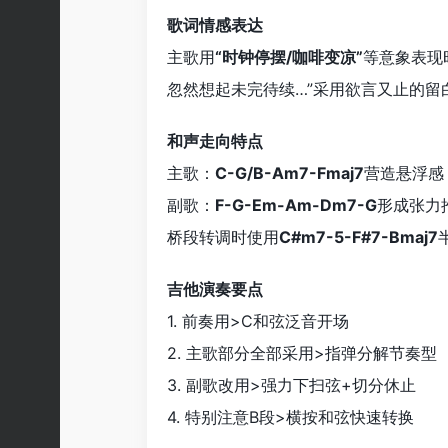
歌词情感表达
主歌用
“时钟停摆/咖啡变凉”
等意象表现
忽然想起未完待续…”采用欲言又止的留
和声走向特点
主歌：
C-G/B-Am7-Fmaj7
营造悬浮感
副歌：
F-G-Em-Am-Dm7-G
形成张力
桥段转调时使用
C#m7-5-F#7-Bmaj7
吉他演奏要点
1. 前奏用>C和弦泛音开场
2. 主歌部分全部采用>指弹分解节奏型
3. 副歌改用>强力下扫弦+切分休止
4. 特别注意B段>横按和弦快速转换