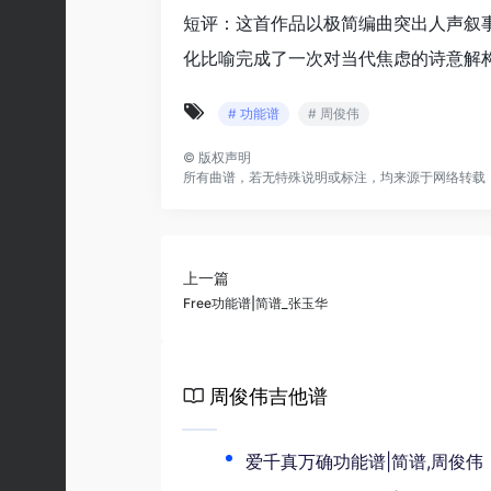
短评：这首作品以极简编曲突出人声叙事
化比喻完成了一次对当代焦虑的诗意解
# 功能谱
# 周俊伟
©
版权声明
所有曲谱，若无特殊说明或标注，均来源于网络转载
上一篇
Free功能谱|简谱_张玉华
周俊伟吉他谱
爱千真万确功能谱|简谱,周俊伟