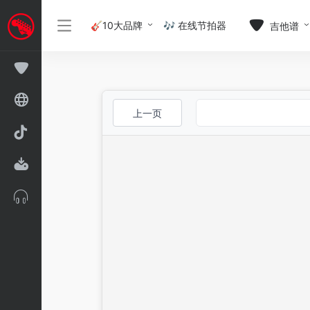
🎸10大品牌
🎶 在线节拍器
吉他谱
上一页