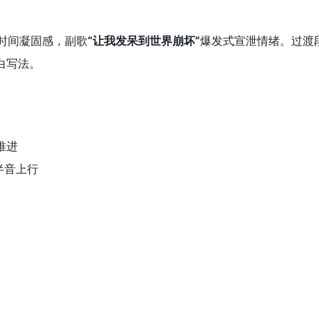
时间凝固感，副歌
“让我发呆到世界崩坏”
爆发式宣泄情绪。过渡段
白写法。
推进
半音上行