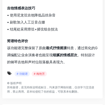
吉他情感表达技巧
• 使用尼龙弦吉他降低品丝杂音
• 副歌加入人工泛音点缀
• 结尾处采用滑弦+揉弦组合技法
简谱特色评价
该功能谱完整保留了原曲
港式抒情摇滚
特质，通过简化的G
调编配让业余演奏者也能呈现
细腻的情感层次
。特别设计
的钢琴吉他和声对位段落极具表现力。
# 功能谱
# 梅艳芳
©
版权声明
所有曲谱，若无特殊说明或标注，均来源于网络转载，仅供学习交流使
用，禁止商用。若本站侵犯了你的权益，可联系本站删除。