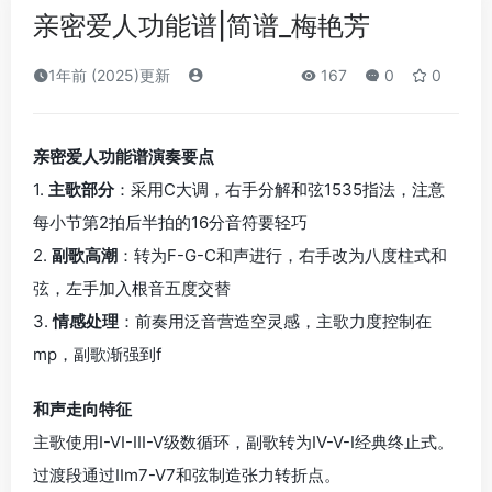
亲密爱人功能谱|简谱_梅艳芳
1年前 (2025)更新
167
0
0
亲密爱人功能谱演奏要点
1.
主歌部分
：采用C大调，右手分解和弦1535指法，注意
每小节第2拍后半拍的16分音符要轻巧
2.
副歌高潮
：转为F-G-C和声进行，右手改为八度柱式和
弦，左手加入根音五度交替
3.
情感处理
：前奏用泛音营造空灵感，主歌力度控制在
mp，副歌渐强到f
和声走向特征
主歌使用I-VI-III-V级数循环，副歌转为IV-V-I经典终止式。
过渡段通过IIm7-V7和弦制造张力转折点。