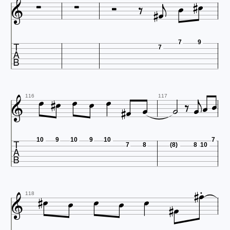












7
9
7
















116
117

10
9
10
9
10
7
7
8
(8)
8
10











118