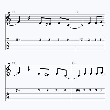












17
18

(5)
3
2
3
0
(0)
3
3
5













19
20

(5)
3
2
3
0
(0)
3
3
3
5