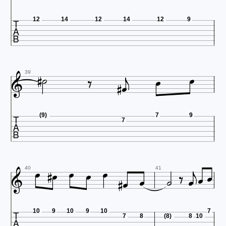

12
14
12
14
12
9









39

(9)
7
9
7
















40
41

10
9
10
9
10
7
7
8
(8)
8
10