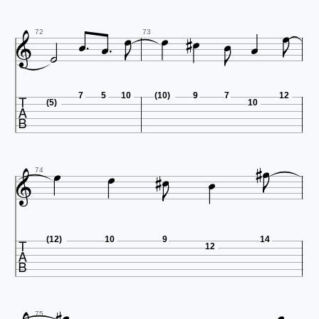














72
73

7
5
10
(10)
9
7
12
(5)
10










74

(12)
10
9
14
12
75