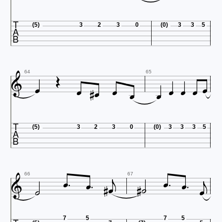

(5)
3
2
3
0
(0)
3
3
5













64
65

(5)
3
2
3
0
(0)
3
3
3
5













66
67
7
5
7
5