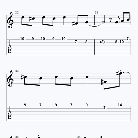
















32
33

10
9
10
9
10
7
7
8
(8)
8
10











34

9
7
9
7
9
14
7
35
36