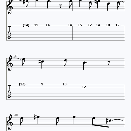


















(14)
15
14
14
15
12
14
10
12









37

(12)
9
10
12











38