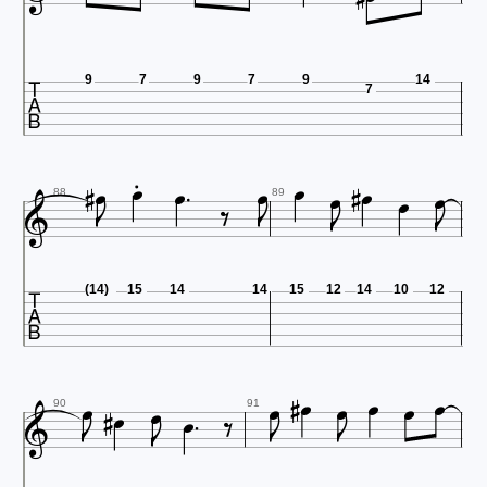

9
7
9
7
9
14
7

















88
89

(14)
15
14
14
15
12
14
10
12


















90
91