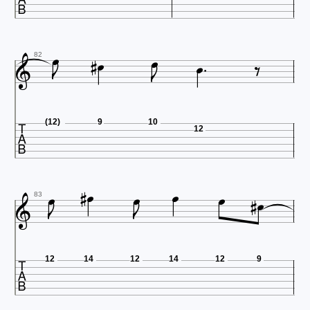









82

(12)
9
10
12











83

12
14
12
14
12
9