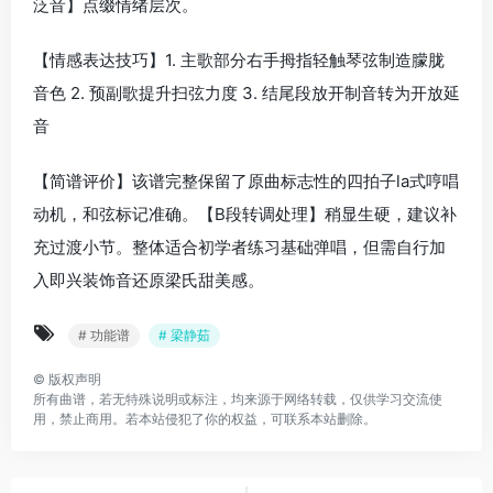
泛音】点缀情绪层次。
【情感表达技巧】1. 主歌部分右手拇指轻触琴弦制造朦胧
音色 2. 预副歌提升扫弦力度 3. 结尾段放开制音转为开放延
音
【简谱评价】该谱完整保留了原曲标志性的四拍子la式哼唱
动机，和弦标记准确。【B段转调处理】稍显生硬，建议补
充过渡小节。整体适合初学者练习基础弹唱，但需自行加
入即兴装饰音还原梁氏甜美感。
# 功能谱
# 梁静茹
©
版权声明
所有曲谱，若无特殊说明或标注，均来源于网络转载，仅供学习交流使
用，禁止商用。若本站侵犯了你的权益，可联系本站删除。