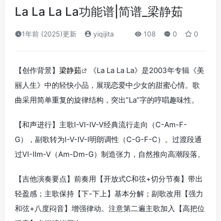
La La La La功能谱|简谱_梁静茹
1年前 (2025)更新
yiqijita
108
0
0
【创作背景】
梁静茹
《La La La La》是2003年专辑《美
丽人生》中的轻快小品，展现恋爱中少女的甜蜜心情。歌
曲采用简单重复的旋律结构，突出”La”字的哼唱趣味性。
【和声进行】主歌I-VI-IV-V经典流行走向（C-Am-F-
G），副歌转为I-V-IV-I明朗调性（C-G-F-C）。过渡段通
过VI-IIm-V（Am-Dm-G）制造张力，自然推向高潮段落。
【吉他演奏要点】前奏用【开放式C和弦+切分节奏】带出
轻盈感；主歌保持【下-下上】基本分解；副歌改用【强力
和弦+八度闷音】增强律动。注意第二遍主歌加入【高把位