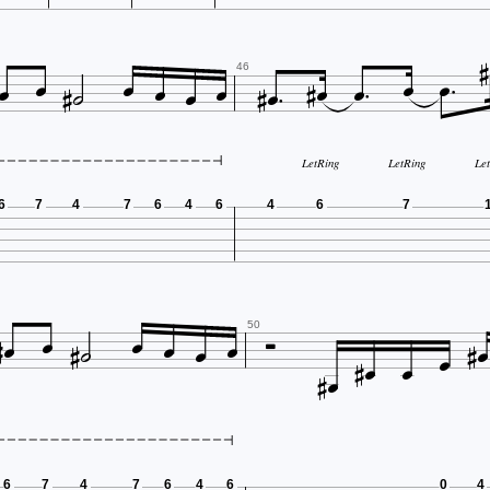
















46
LetRing
LetRing
Le
6
7
4
7
6
4
6
4
6
7
















50


6
7
4
7
6
4
6
0
4