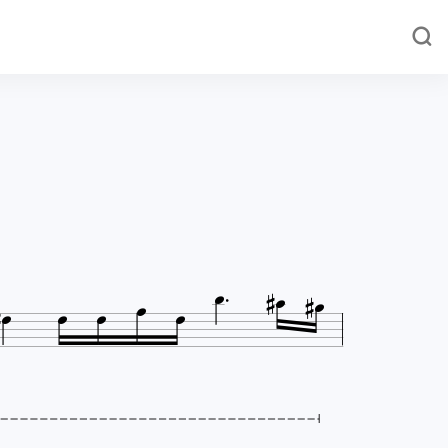










