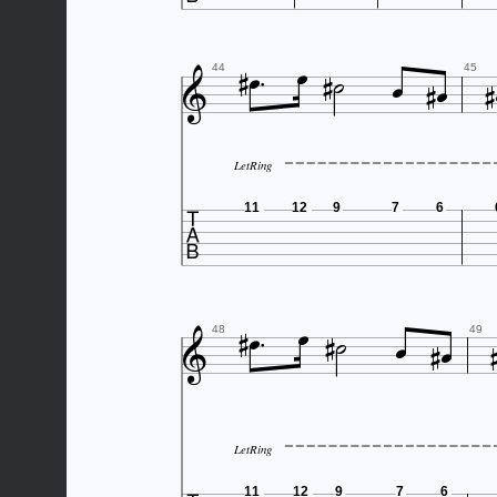










44
45
LetRing

11
12
9
7
6









48
49
LetRing
11
12
9
7
6