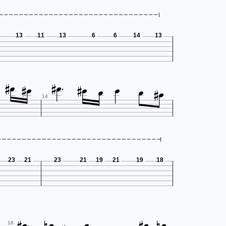
13
11
13
6
6
14
13













14
23
21
23
21
19
21
19
18
18