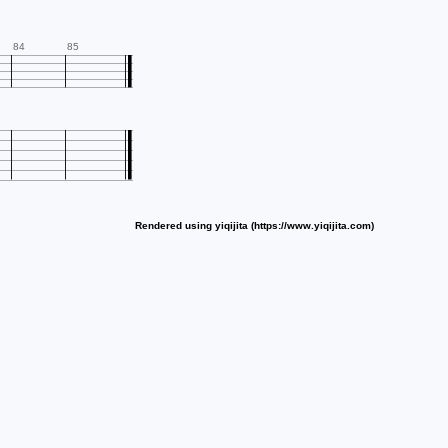
84
85
Rendered using yiqijita (https://www.yiqijita.com)