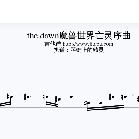
the dawn魔兽世界亡灵序曲
吉他谱 http://www.jitapu.com
扒谱：琴键上的精灵

















2
3