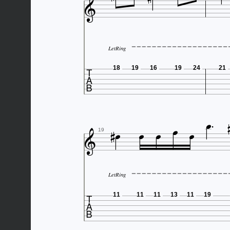

LetRing

18
19
16
19
24
21








19
LetRing

11
11
11
13
11
19