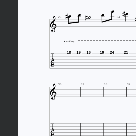










23
24
LetRing

18
19
16
19
24
21

36
37
38
39
