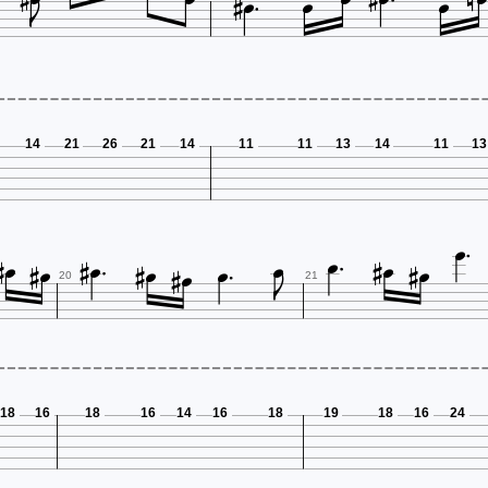













14
21
26
21
14
11
11
13
14
11
13



















20
21
18
16
18
16
14
16
18
19
18
16
24