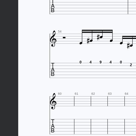












54

0
4
9
4
0
2

60
61
62
63
64
