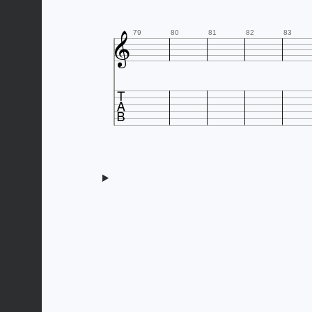

79
80
81
82
83
