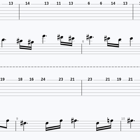
1
13
14
13
11
13
6
6
14
13
















6
19
18
16
24
23
21
23
21
19
21












9
10