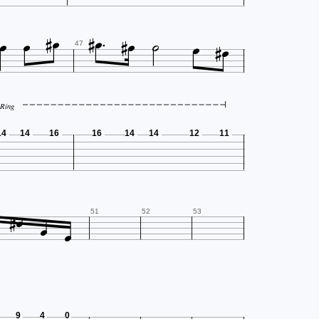












47
tRing
14
14
16
16
14
14
12
11




51
52
53
9
4
0