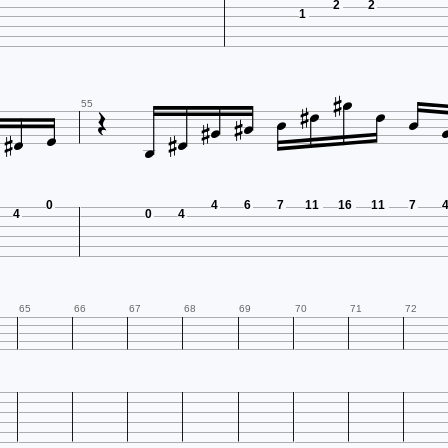
2
2
1


















55
0
4
6
7
11
16
11
7
4
0
4
65
66
67
68
69
70
71
72