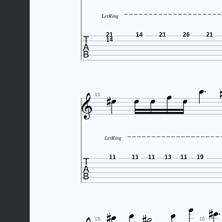
LetRing

21
14
21
26
21
14








11
LetRing

11
11
11
13
11
19









15
16