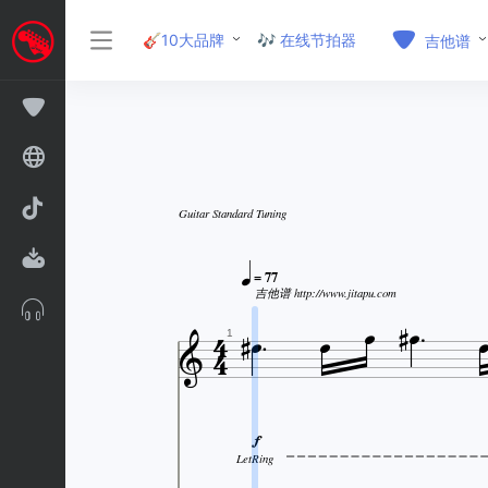
🎸10大品牌
🎶 在线节拍器
吉他谱
Guitar Standard Tuning

= 77







吉他谱 http://www.jitapu.com


1

LetRing