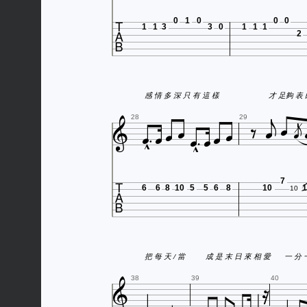

0
1
0
0
0
1
1
3
3
0
1
1
1
2

感 情 多 深 只 有 這 樣
















28
29

7
6
6
8
10
5
5
6
8
10
1
10
把 每 天 / 當
成 是 末 日 來 相 愛
一 分 


38
39
40