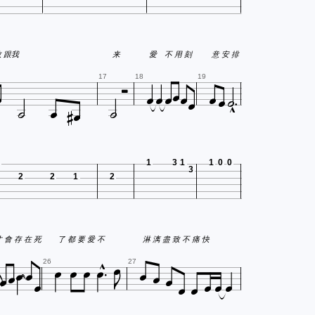
你 勇 敢 跟我
来
愛 不 用 刻
意 安 排















17
18
19


1
3
1
1
0
0
3
2
2
1
2







才 會 存 在 死
了 都 要 愛 不
淋 漓 盡 致 不 痛 快














26
27