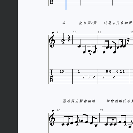

在
把 每 天 / 當
成 是 末 日 來 相 愛











9
10
11
1







10
1
0
0
0
1
1
2
3
2
2
2

憑 感 覺 去 親 吻 相 擁
就 會 很 愉

















20
21