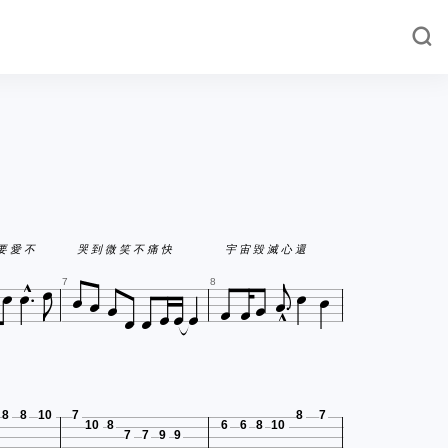






要 愛 不
哭 到 微 笑 不 痛 快
宇 宙 毀 滅 心 還















7
8
8
8
10
7
8
7
10
8
6
6
8
10
7
7
9
9