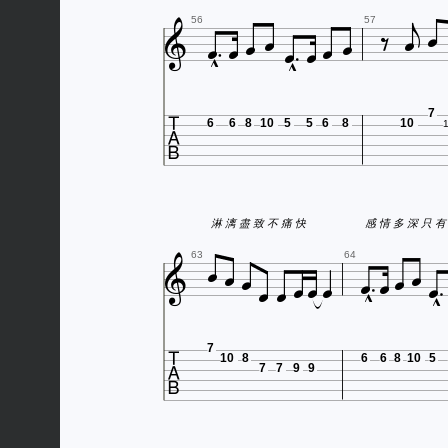















56
57

7
6
6
8
10
5
5
6
8
10
淋 漓 盡 致 不 痛 快
感 情 多 深 只 有
















63
64

7
10
8
6
6
8
10
5
7
7
9
9