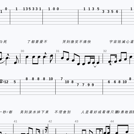
0
1
1
3
5
3
3
1
1
0
0
1
1
3
5
1
1
3
3
5
6









才 足夠 表 白 死
了 都 要 愛 不
哭 到 微 笑 不 痛 快
宇 宙 毀 滅 心 還

















30
31
32
8
8
8
8
10
7
8
0
12
5
10
8
6
6
8
10
7
7
9
9
一 秒 / 都
美 到 淚 水 掉 下 來
不 理 會 別
人 是 看 好 或 看 壞 只 要
你 勇 敢





41
42
43
44