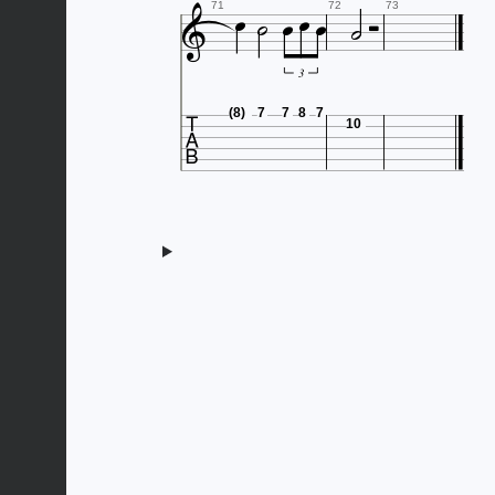








71
72
73
3

(8)
7
7
8
7
10