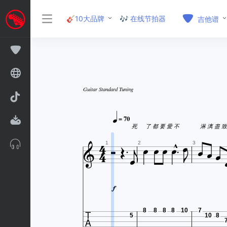
🎸10大品牌
🎶 在线节拍器
吉他谱
Guitar Standard Tuning

= 70








死
了 都 要 愛 不
淋 漓 盡 致









1
2
3


8
8
8
8
10
7
5
10
8