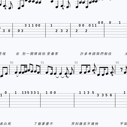

























0
0
0
1
3
1
1
0
0
1
0
0
0
1
1
0
3
0
0
3
2
3
2
2
2




 快 享 受 现
在 別 一 開 懷 就 怕
受 傷 害
許 多 奇 蹟 我 們 相 信






























50
51
52
53
0
1
1
3
5
3
3
1
1
0
0
1
1
3
5
1
1
3
3
5
6
才 足夠 表 白 死
了 都 要 愛 不
哭 到 微 笑 不 痛 快
宇 宙