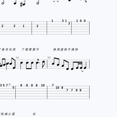







1
3
1
1
0
0
3
2
2
1
2







才 會 存 在 死
了 都 要 愛 不
淋 漓 盡 致 不 痛 快














54
55
3
5
7
8
8
8
8
10
7
5
10
8
7
7
9
9
 毀 滅 心 還
在