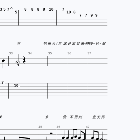
3
5
7
8
8
8
8
10
7
5
10
8
7
7
9
9

在
把 每 天 / 當
成 是 末 日 來 相 愛
一 分 一 秒 / 都



33
34
35
36
37
7
10
 跟我
来
愛 不 用 刻
意 安 排









45
46
47