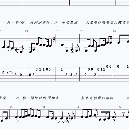
一 分 一 秒 / 都
美 到 淚 水 掉 下 來
不 理 會 別
人 是 看 好 或 看 壞 只 要



















2
13
14
15
16












0
0
0
1
3
1
1
0
0
1
0
0
0
1
1
2
2
0
3
0
0
3
2
3
2
2
2




 快 享 受 现
在 別 一 開 懷 就 怕
受 傷 害
許 多 奇 蹟 我 們 相 信






























22
23
24
25