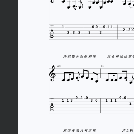
















1
0
0
0
1
1
2
2
2
3
2
2
2

憑 感 覺 去 親 吻 相 擁
就 會 很 愉

















48
49

0
1
0
0
0
1
1
3
3
0
1
1
1
2
感 情 多 深 只 有 這 樣