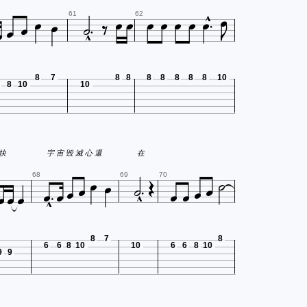


















61
62
8
7
8
8
8
8
8
8
8
10
8
10
10



 快
宇 宙 毀 滅 心 還
在















68
69
70
8
7
8
6
6
8
10
10
6
6
8
10
9
9