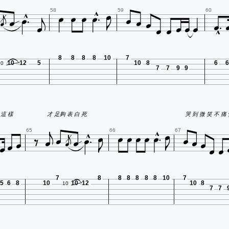
























58
59
60
8
8
8
8
10
7
10
12
5
10
8
6
6
10
7
7
9
9










 這 樣
才 足夠 表 白 死
哭 到 微 笑 不 痛

















65
66
67
7
8
8
8
8
8
8
10
7
5
6
8
10
10
12
10
8
10
7
7