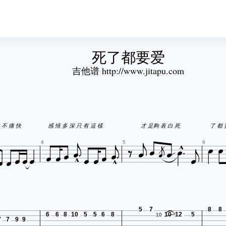
死了都要爱
吉他谱 http://www.jitapu.com







 不 痛 快
感 情 多 深 只 有 這 樣
才 足夠 表 白 死
了 都 























4
5
6
5
7
8
8
6
6
8
10
5
5
6
8
10
12
5
10
7
7
9
9