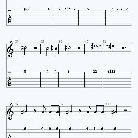

(6)
6
7
7
7
7
9
7
7
7
7















37
38
39
40
41

9
7
7
9
11
(11)


















42
43
44

6
6
6
6
6
6
6
6
6