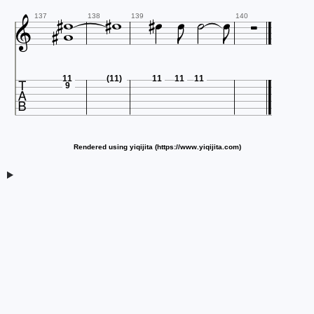















137
138
139
140

11
(11)
11
11
11
9
Rendered using yiqijita (https://www.yiqijita.com)