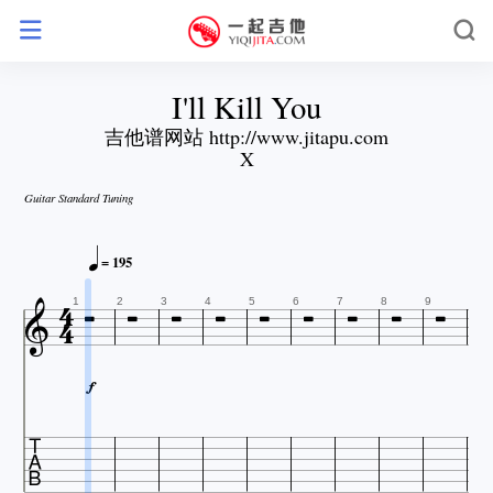
I'll Kill You
吉他谱网站 http://www.jitapu.com
X
Guitar Standard Tuning











= 195


1
2
3
4
5
6
7
8
9

