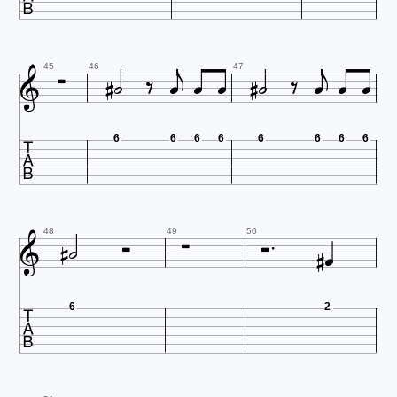
















45
46
47

6
6
6
6
6
6
6
6








48
49
50

6
2