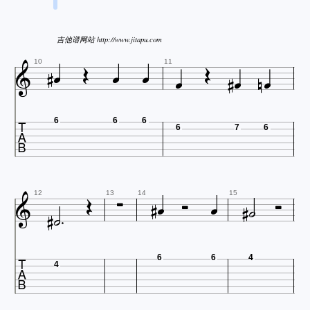


吉他谱网站 http://www.jitapu.com










10
11

6
6
6
6
7
6












12
13
14
15

6
6
4
4