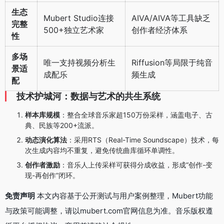
生态
Mubert Studio连接
AIVA/AIVA等工具缺乏
完整
500+独立艺术家
创作者经济体系
性
多场
唯一支持视频分析生
Riffusion等局限于纯音
景适
成配乐
频生成
配
技术护城河：数据与艺术的共生系统
样本库规模
：整合全球音乐家超150万份采样，涵盖电子、古
典、民族等200+流派。
动态演化算法
：采用RTS（Real-Time Soundscape）技术，每
次生成内容均不重复，避免传统曲库循环单调性。
创作者激励
：音乐人上传采样可获得分成收益，形成“创作-变
现-再创作”闭环。
免责声明
本文内容基于公开测试与用户案例整理，Mubert功能
与政策可能调整，请以mubert.com官网信息为准。音乐版权遵