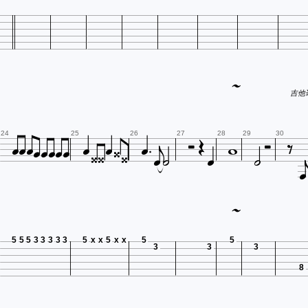

吉他谱网

























24
25
26
27
28
29
30


5
5
5
3
3
3
3
3
5
x
x
5
x
x
5
5
3
3
3
8