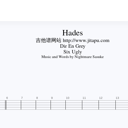
Hades
吉他谱网站 http://www.jitapu.com
Dir En Grey
Six Ugly
Music and Words by Nightmare Sasuke
6
7
8
9
10
11
12
13