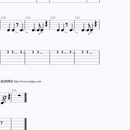


















118
119
120
121
3
3
3
3
3
3
3
3
3
3



他谱网站 http://www.jitapu.com


131
7