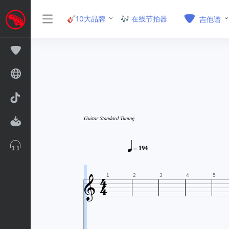
🎸10大品牌
🎶 在线节拍器
吉他谱
Guitar Standard Tuning

= 194



1
2
3
4
5