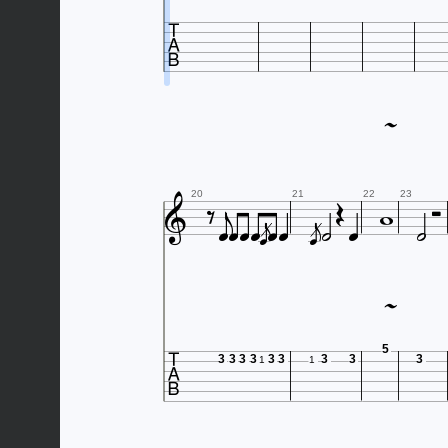



















20
21
22
23




5
3
3
3
3
3
3
3
3
3
1
1