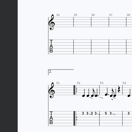

34
35
36
37
38

2.












51
52
53
54

3
3
3
3
5
3
3