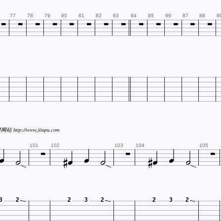













77
78
79
80
81
82
83
84
85
86
87
88
8



 http://www.jitapu.com










101
102
103
104
105
3
2
2
3
2
2
3
2