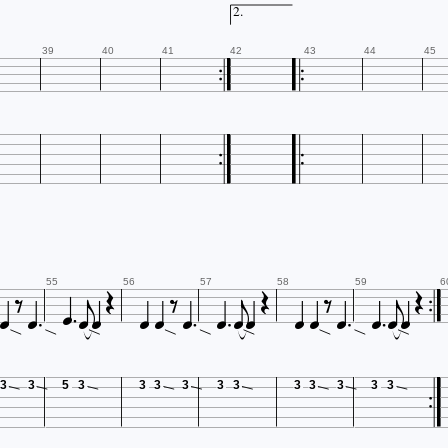
2.
39
40
41
42
43
44
45


























55
56
57
58
59
6
3
3
5
3
3
3
3
3
3
3
3
3
3
3