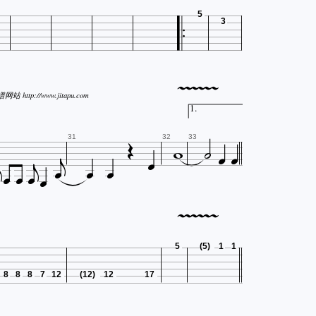
5
3






站 http://www.jitapu.com
1.












31
32
33










5
(5)
1
1
8
8
8
7
12
(12)
12
17