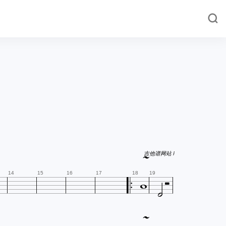

吉他谱网站 http://www.jitapu.com



14
15
16
17
18
19
