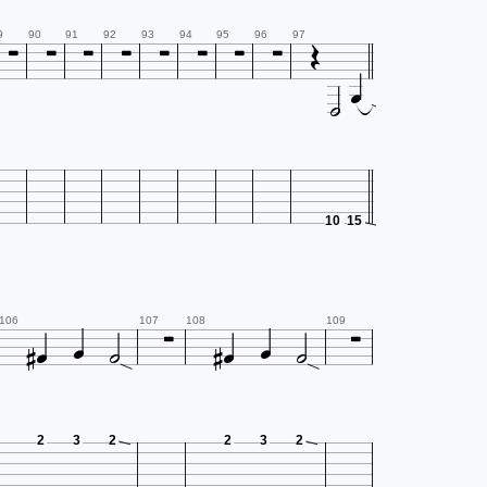









9
90
91
92
93
94
95
96
97


10
15










106
107
108
109
2
3
2
2
3
2