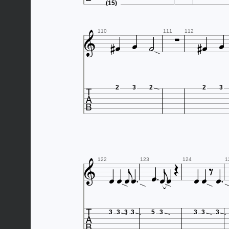
(15)









110
111
112

2
3
2
2
3















122
123
124
1

3
3
3
3
5
3
3
3
3