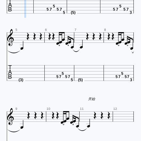

5
5
5
7
5
7
5
7
5
7
5
(5)
3























5
6
7
8



5
5
5
7
5
7
5
7
5
7
(3)
5
(5)
3








开始








9
10
11
12
