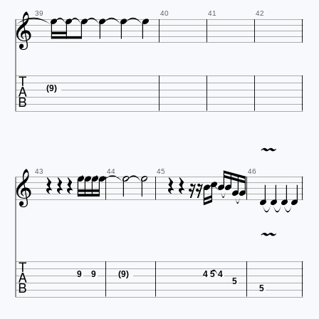







39
40
41
42

(9)


























43
44
45
46



9
9
(9)
4
5
4
5
5